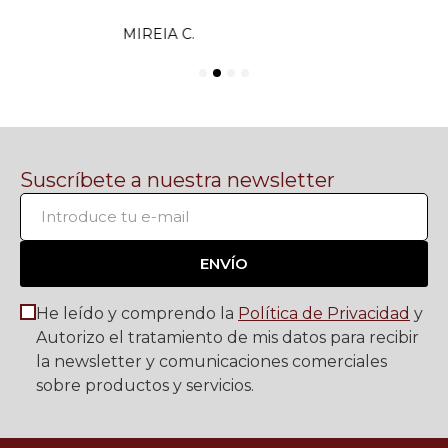
Avenida de Jesús Rescatado, 34
14007 Cordoba (Córdoba), ES
Horario hoy: 09:30-13:30
Suscríbete a nuestra newsletter
Oro Caja
ENVÍO
C/ Cuesta de la estación, 10
He leído y comprendo la
Política de Privacidad
y
31500 Tudela (Navarra), ES
Autorizo el tratamiento de mis datos para recibir
Horario hoy: 10:00-14:00
la newsletter y comunicaciones comerciales
sobre productos y servicios.
Oro Caja
Avenida de Madrid, 99
50010 Zaragoza (Zaragoza), ES
Horario hoy: 10:00-14:00
Oro Cash España S.L.U