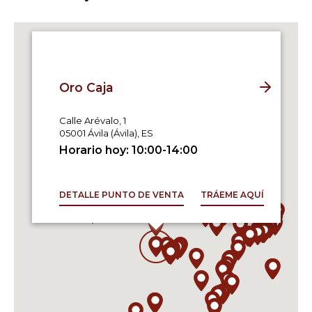
Oro Caja
Av. Pablo Iglesias, 17, local 57 CC Loranca
Oro Caja
28942 Fuenlabrada (Madrid), ES
Horario hoy: 10:00-22:00
Calle Arévalo, 1
05001 Ávila (Ávila), ES
Horario hoy: 10:00-14:00
OROCAJA
DETALLE PUNTO DE VENTA
TRÁEME AQUÍ
C. de Nazaret, 11
28941 Fuenlabrada (Madrid), ES
Horario hoy: 10:00-14:00
OROCAJA