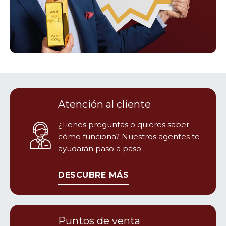
Pl. de la Constitucion, 9
16002 Cuenca (Cuenca), ES
Horario hoy: 10:00-14:00
OROCAJA
Atención al cliente
Gran via de San Marcos N°1 Bajo 1
24001 León (León), ES
¿Tienes preguntas o quieres saber
Horario hoy: 09:00-20:00
cómo funciona? Nuestros agentes te
ayudarán paso a paso.
ORO CAJA
DESCUBRE MÁS
Calle de la Feria, 50
02005 Albacete (Albacete), ES
Puntos de venta
Horario hoy: 10:00-14:00