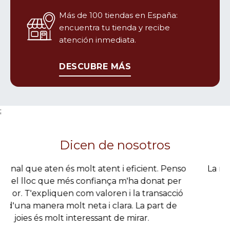
Más de 100 tiendas en España:
encuentra tu tienda y recibe
Oro Caja
atención inmediata.
Av. Pío XII, 1
DESCUBRE MÁS
26003 Logroño (La Rioja), ES
Horario hoy: 09:30-14:30
;
Oro Caja
Dicen de nosotros
Avenida Almogávares, nº 47
14006 Cordoba (Córdoba), ES
La mejor tasacion de oro de todo asturias
Horario hoy: 09:30-13:30
JOHANNA V.
Oro Caja