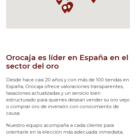
C. de Antonio López, 57
28019 Madrid (Madrid), ES
Horario hoy: 10:00-14:00
Orocaja – Madrid Clara del Rey
Orocaja es líder en España en el
C. de Clara del Rey, 48
sector del oro
28002 Madrid (Madrid), ES
Horario hoy: 10:00-14:00
Desde hace casi 20 años y con más de 100 tiendas en
España, Orocaja ofrece valoraciones transparentes,
tasaciones actualizadas y un servicio bien
Oro Caja
estructurado para quienes desean vender su oro viejo
o comprar oro de inversión con conocimiento de
causa.
cc La Dehesa Ctra. Madrid-Barcelona, km
34
Nuestro equipo acompaña a cada cliente para
28805 Alcalá de Henares (Madrid), ES
orientarle en la elección más adecuada: inmediata,