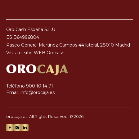
ES B64996804
Oro Caja
Paseo General Martinez Campos 44 lateral, 28010 Madrid
Visita el sitio WEB
Orocash
C/ Hernán Cortés, 5
50004 Zaragoza (Zaragoza), ES
Horario hoy: 10:00-14:00
Teléfono
900 10 14 71
Email:
info@orocaja.es
OROCAJA
Calle Gordoniz 27
orocaja.es. All Rights Reserved. © 2026
48009 Bilbao (Vizcaya), ES
Horario hoy: 10:00-14:00
Política de privacidad
Cookie Policy
ORO CAJA
Fidelity